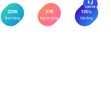
Liên hệ
225
K
87
K
100
%
Đơn hàng
Người dùng
Hài lòng